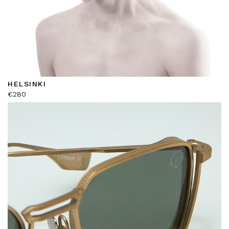
HELSINKI
€
280