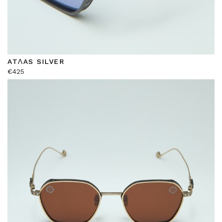
ATΛAS SILVER
€
425