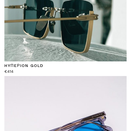
HYΠEΡION GOLD
€
414