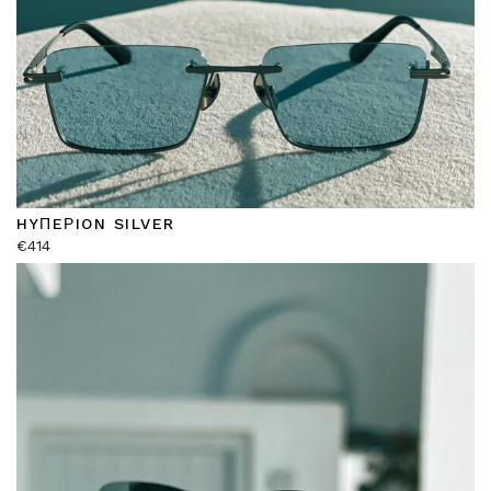
HYΠEΡION SILVER
€
414