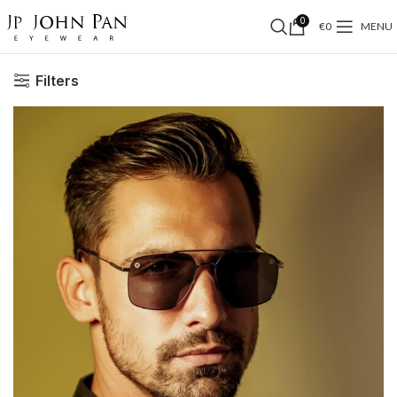
0
€
0
MENU
Filters