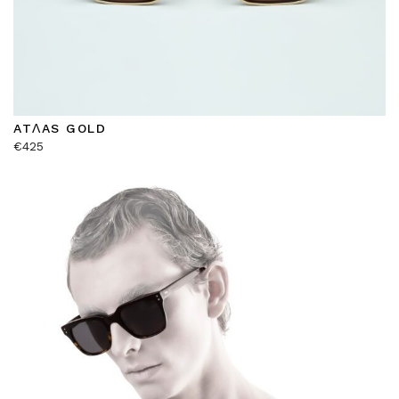
ATΛAS GOLD
€
425