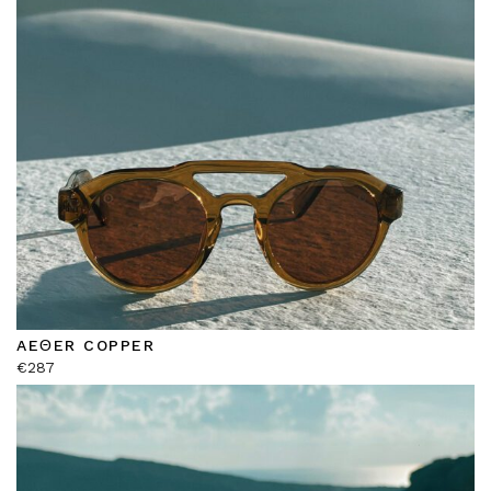
AEΘER COPPER
€
287