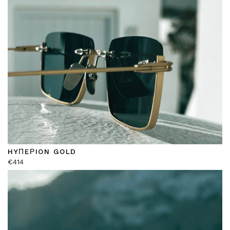
HYΠEΡION GOLD
€
414