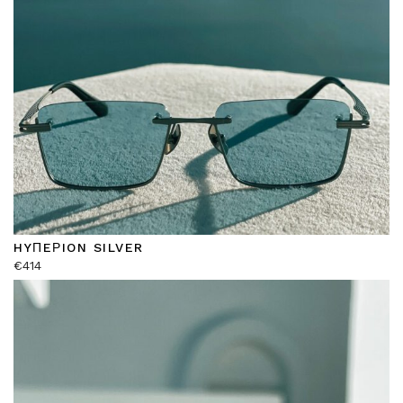
HYΠEΡION SILVER
€
414