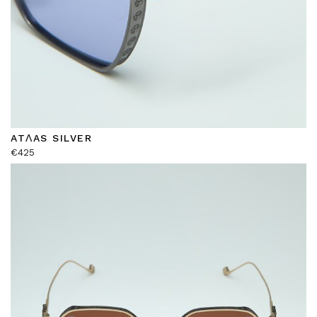
ATΛAS SILVER
€
425