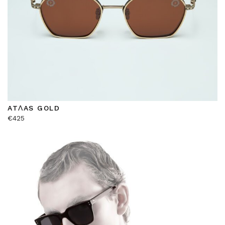
ATΛAS GOLD
€
425