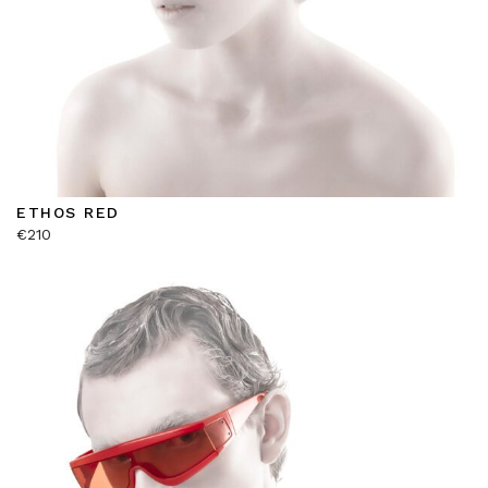
ETHOS RED
€
210