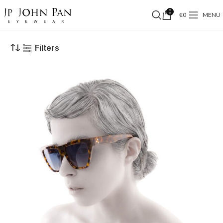
0
€
0
MENU
Filters